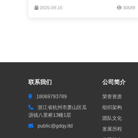
斗遥测，能够实时监测航标工作状态并回传工
2025-09-15
30589
作数据。
联系我们
公司简介
18069793789
荣誉资质
浙江省杭州市萧山区瓜
组织架构
沥镇八里桥13幢1层
团队文化
public@gdqy.ltd
发展历程