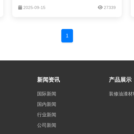
工业设备运行的问题所在；不需要创伤性检
2025-09-15
27339
查，就能精确显示病灶；一座城市的精细治理
已可实现“一屏统揽”……
1
新闻资讯
产品展示
国际新闻
装修油漆材
国内新闻
行业新闻
公司新闻