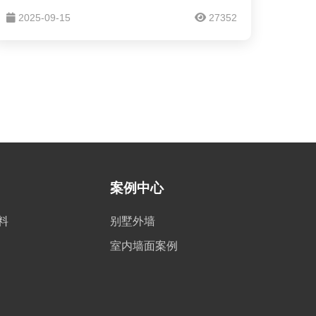
时01分，神舟十四号载人飞船与空间站组合体
2025-09-15
27352
成功分离。
案例中心
料
别墅外墙
室内墙面案例